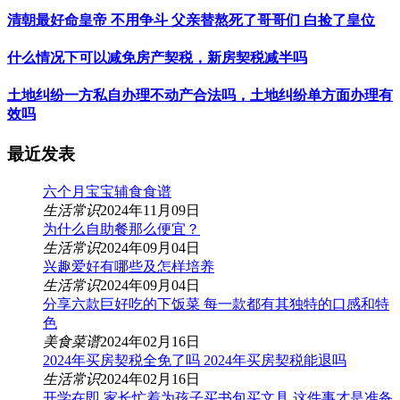
清朝最好命皇帝 不用争斗 父亲替熬死了哥哥们 白捡了皇位
什么情况下可以减免房产契税，新房契税减半吗
土地纠纷一方私自办理不动产合法吗，土地纠纷单方面办理有
效吗
最近发表
六个月宝宝辅食食谱
生活常识
2024年11月09日
为什么自助餐那么便宜？
生活常识
2024年09月04日
兴趣爱好有哪些及怎样培养
生活常识
2024年09月04日
分享六款巨好吃的下饭菜 每一款都有其独特的口感和特
色
美食菜谱
2024年02月16日
2024年买房契税全免了吗 2024年买房契税能退吗
生活常识
2024年02月16日
开学在即 家长忙着为孩子买书包买文具 这件事才是准备