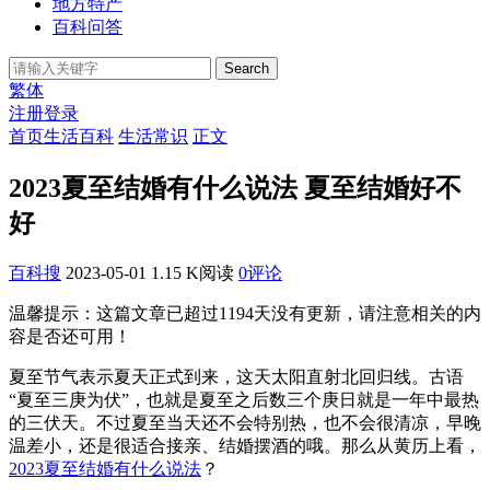
地方特产
百科问答
Search
繁体
注册
登录
首页
生活百科
生活常识
正文
2023夏至结婚有什么说法 夏至结婚好不
好
百科搜
2023-05-01
1.15 K阅读
0评论
温馨提示：这篇文章已超过
1194
天没有更新，请注意相关的内
容是否还可用！
夏至节气表示夏天正式到来，这天太阳直射北回归线。古语
“夏至三庚为伏”，也就是夏至之后数三个庚日就是一年中最热
的三伏天。不过夏至当天还不会特别热，也不会很清凉，早晚
温差小，还是很适合接亲、结婚摆酒的哦。那么从黄历上看，
2023夏至结婚有什么说法
？