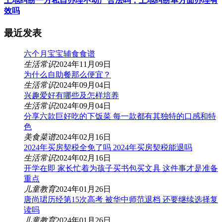
土地纠纷一方私自办理不动产合法吗，土地纠纷单方面办理有
效吗
最近发表
六个月宝宝辅食食谱
生活常识
2024年11月09日
为什么自助餐那么便宜？
生活常识
2024年09月04日
兴趣爱好有哪些及怎样培养
生活常识
2024年09月04日
分享六款巨好吃的下饭菜 每一款都有其独特的口感和特
色
美食菜谱
2024年02月16日
2024年买房契税全免了吗 2024年买房契税能退吗
生活常识
2024年02月16日
开学在即 家长忙着为孩子买书包买文具 这件事才是准备
重点
儿童教育
2024年01月26日
唐尚珺历经第15次高考 被华中师范退档 还要继续选择复
读吗
儿童教育
2024年01月26日