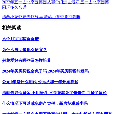
2023年五一去北京园博园从哪个门进去最好 五一去北京园博
园玩多久合适
清蒸小龙虾要去虾线吗 清蒸小龙虾要抽筋吗
相关阅读
六个月宝宝辅食食谱
为什么自助餐那么便宜？
兴趣爱好有哪些及怎样培养
2024年买房契税全免了吗 2024年买房契税能退吗
公元1年是什么朝代 公元从哪一年开始算起
清朝最好命皇帝 不用争斗 父亲替熬死了哥哥们 白捡了皇位
什么情况下可以减免房产契税，新房契税减半吗