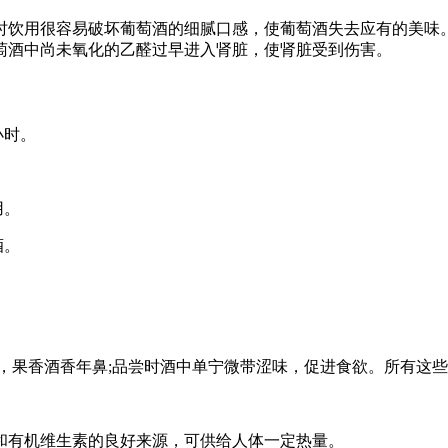
时饮用很容易破坏葡萄酒的细腻口感，使葡萄酒失去应有的美味
萄酒中尚未氧化的乙醛过早进入肾脏，使肾脏受到伤害。
小时。
用。
酒。
，果香酒香年鼻;品尝时酒中单宁微带涩味，促进食欲。所有这
和有机维生素的良好来源，可供给人体一定热量。