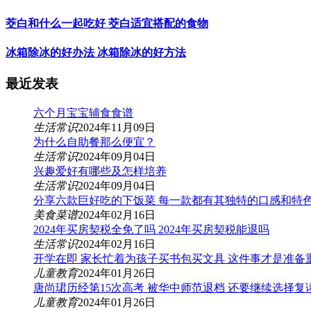
茭白和什么一起吃好 茭白适宜搭配的食物
冰箱除冰的好办法 冰箱除冰的好方法
最近发表
六个月宝宝辅食食谱
生活常识
2024年11月09日
为什么自助餐那么便宜？
生活常识
2024年09月04日
兴趣爱好有哪些及怎样培养
生活常识
2024年09月04日
分享六款巨好吃的下饭菜 每一款都有其独特的口感和特
美食菜谱
2024年02月16日
2024年买房契税全免了吗 2024年买房契税能退吗
生活常识
2024年02月16日
开学在即 家长忙着为孩子买书包买文具 这件事才是准备
儿童教育
2024年01月26日
唐尚珺历经第15次高考 被华中师范退档 还要继续选择复
儿童教育
2024年01月26日