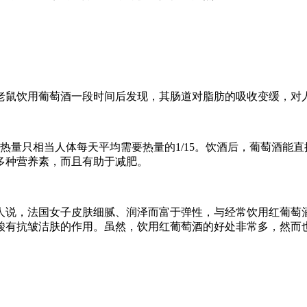
老鼠饮用葡萄酒一段时间后发现，其肠道对脂肪的吸收变缓，对
些热量只相当人体每天平均需要热量的1/15。饮酒后，葡萄酒能
多种营养素，而且有助于减肥。
人说，法国女子皮肤细腻、润泽而富于弹性，与经常饮用红葡萄
酸有抗皱洁肤的作用。虽然，饮用红葡萄酒的好处非常多，然而也