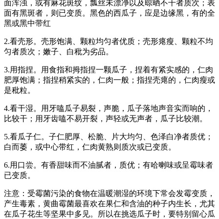
面浑浊，或有麻花斑纹，瓢丝未漂净以及晾晒不干者质次；表
面有黑斑者，则已变质。黑色的西瓜子，应是边缘黑，有的全
黑或黑中带红
2.看壳形。壳形饱满、颗粒均匀者优质；壳形瘪瘦、颗粒不均
匀者质次；嫩子、白秕为劣品。
3.用指捏。用食指和拇指捏一颗瓜子，捏着有紧实感的，仁肉
肥厚饱满；指捏稍紧实的，仁肉一般；指捏壳瘪的，仁肉瘦或
是秕粒。
4.看干湿。用牙嗑瓜子易裂，声脆，瓜子落地声音实而响的，
比较干；用牙齿嗑不易开裂，声轻或无声者，瓜子比较潮。
5.看瓜子仁。子仁肥厚、松脆、片大均匀、色泽白净者质优；
白而萎，或中心带红，仁肉黄熟则质次或已变质。
6.用口尝。有香甜味而不油腻者，质优；有哈喇味或呈霉味者
已变质。
注意：受霉菌污染的食物在温暖潮湿的环境下常会发霉变质，
产生毒素，黄曲霉菌最喜欢在果仁和含油的种子内生长，尤其
在瓜子花生等坚果中多见。所以在挑选瓜子时，要特别留心瓜