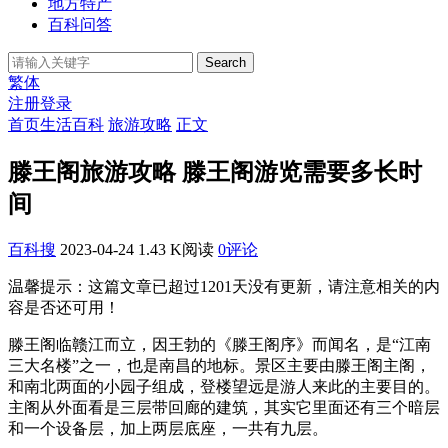
地方特产
百科问答
Search
繁体
注册
登录
首页
生活百科
旅游攻略
正文
滕王阁旅游攻略 滕王阁游览需要多长时
间
百科搜
2023-04-24
1.43 K阅读
0评论
温馨提示：这篇文章已超过
1201
天没有更新，请注意相关的内
容是否还可用！
滕王阁临赣江而立，因王勃的《滕王阁序》而闻名，是“江南
三大名楼”之一，也是南昌的地标。景区主要由滕王阁主阁，
和南北两面的小园子组成，登楼望远是游人来此的主要目的。
主阁从外面看是三层带回廊的建筑，其实它里面还有三个暗层
和一个设备层，加上两层底座，一共有九层。