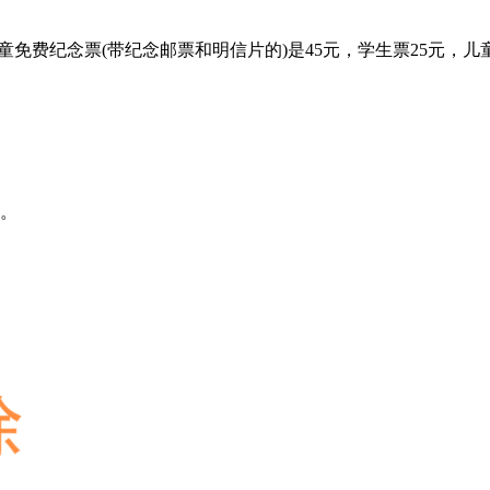
下儿童免费纪念票(带纪念邮票和明信片的)是45元，学生票25元，儿
节。