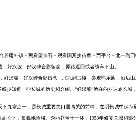
平台居庸外镇－观看望京石－观看国宾接待室－西平台－北一到四
楼，好汉坡－好汉碑合影留念，原路返回或者缆车下山。
，好汉坡－好汉碑合影留念－北九到12楼－参观熊乐园，沿后山
多或少知道一些长城的历史和介绍。“好汉坡”所在的八达岭长城
天下九塞之一，是长城重要关口居庸关的前哨，在明长城中保存
高临下，集巍峨险峻、秀丽苍翠于一体，1953年修复关城和部