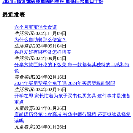
2024旧情复燃破镜重圆的星座 重修旧恋重归于好
最近发表
六个月宝宝辅食食谱
生活常识
2024年11月09日
为什么自助餐那么便宜？
生活常识
2024年09月04日
兴趣爱好有哪些及怎样培养
生活常识
2024年09月04日
分享六款巨好吃的下饭菜 每一款都有其独特的口感和特
色
美食菜谱
2024年02月16日
2024年买房契税全免了吗 2024年买房契税能退吗
生活常识
2024年02月16日
开学在即 家长忙着为孩子买书包买文具 这件事才是准备
重点
儿童教育
2024年01月26日
唐尚珺历经第15次高考 被华中师范退档 还要继续选择复
读吗
儿童教育
2024年01月26日