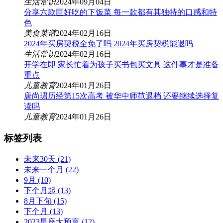
生活常识
2024年09月04日
分享六款巨好吃的下饭菜 每一款都有其独特的口感和特
色
美食菜谱
2024年02月16日
2024年买房契税全免了吗 2024年买房契税能退吗
生活常识
2024年02月16日
开学在即 家长忙着为孩子买书包买文具 这件事才是准备
重点
儿童教育
2024年01月26日
唐尚珺历经第15次高考 被华中师范退档 还要继续选择复
读吗
儿童教育
2024年01月26日
标签列表
未来30天
(21)
未来一个月
(22)
9月
(10)
下个月起
(13)
8月下旬
(15)
下个月
(13)
2023星座大预言
(12)