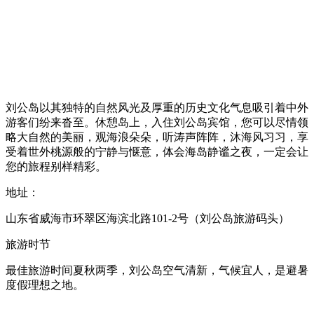
刘公岛以其独特的自然风光及厚重的历史文化气息吸引着中外
游客们纷来沓至。休憩岛上，入住刘公岛宾馆，您可以尽情领
略大自然的美丽，观海浪朵朵，听涛声阵阵，沐海风习习，享
受着世外桃源般的宁静与惬意，体会海岛静谧之夜，一定会让
您的旅程别样精彩。
地址：
山东省威海市环翠区海滨北路101-2号（刘公岛旅游码头）
旅游时节
最佳旅游时间夏秋两季，刘公岛空气清新，气候宜人，是避暑
度假理想之地。