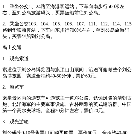
1、乘坐公交1、24路至海港客运站，下车向南步行500米左
右，至刘公岛旅游码头，买票坐船前往刘公岛。
2、乘坐公交103、104、105、106、107、111、112、114、115
路到华联商厦站，下车向东步行700米左右，至刘公岛旅游码
头，买票坐船到刘公岛。
岛上交通
1、观光索道
索道位于刘公岛博览园与旗顶山山顶间，沿途可俯瞰整个刘公
岛博览园。索道全程约40-50分钟，票价60元。
2、游览车
乘坐景区内的游览车可游览主干道邓公路、锈蚀斑驳的清朝古
炮、北洋海军的主要军事设施、古朴幽雅的英式建筑群、中国
第一个高尔夫球场。全程20分钟左右，票价20元。
3、观光游轮
刘公码头9-10号售票口可购买船票，票价60元，全程约40-60