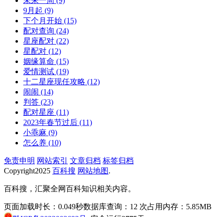
未来一周
(9)
9月起
(9)
下个月开始
(15)
配对查询
(24)
星座配对
(22)
星配对
(12)
姻缘算命
(15)
爱情测试
(19)
十二星座现任攻略
(12)
闹闹
(14)
判答
(23)
配对星座
(11)
2023年春节过后
(11)
小乖麻
(9)
怎么养
(10)
免责申明
网站索引
文章归档
标签归档
Copyright
2025
百科搜
网站地图
.
百科搜，汇聚全网百科知识相关内容。
页面加载时长：0.049秒
数据库查询：12 次
占用内存：5.85MB