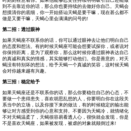
时刻刻在意着你。如果他能够忍受住持续明明吸引自己还能做
到不去靠近你的话，那么你也要持续的去做好你自己。天蝎会
想摸清你的底细，你一开始搭讪天蝎是要干嘛，现在甚么都不
做是又要干嘛，天蝎心里会满满的问号的!
第二招：透过眼神
如果天蝎座不联系你的话，你可以通过眼神去让他们明白自己
的态度和想法。有的时候天蝎座可能会想要试探你，或者说对
你保持距离，是为了观察你，那么这时候你通过眼神表达自己
的真诚和真实的情感，其实能够打动他们。你是善意的，对天
蝎没有特别坏的想法，给予天蝎一个真诚的笑容，这时候天蝎
会对你越来越有兴趣。
第三招：稳定给予
如果天蝎座还是不联系你的话，那么你要稳住自己的心态，不
要做一个患得患失，喜欢胡思乱想的人，你要明白你在这段关
系当中的立场，以及你接下来的做法，有的时候稳定的输出能
够让对方感受到你的心意和支持。不要因为天蝎冷，就情绪化
不对天蝎温柔了，天蝎很容易看透人心，很快就会发现，你是
不是喜欢天蝎座，如果被发现，被虐的对象就颠倒过来!