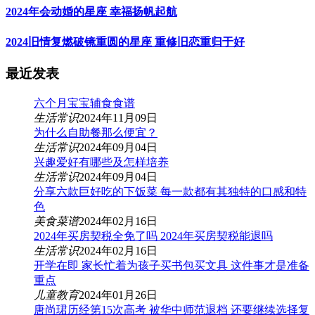
2024年会动婚的星座 幸福扬帆起航
2024旧情复燃破镜重圆的星座 重修旧恋重归于好
最近发表
六个月宝宝辅食食谱
生活常识
2024年11月09日
为什么自助餐那么便宜？
生活常识
2024年09月04日
兴趣爱好有哪些及怎样培养
生活常识
2024年09月04日
分享六款巨好吃的下饭菜 每一款都有其独特的口感和特
色
美食菜谱
2024年02月16日
2024年买房契税全免了吗 2024年买房契税能退吗
生活常识
2024年02月16日
开学在即 家长忙着为孩子买书包买文具 这件事才是准备
重点
儿童教育
2024年01月26日
唐尚珺历经第15次高考 被华中师范退档 还要继续选择复