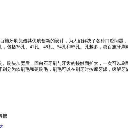
惠百施牙刷凭借其优质创新的设计，为人们解决了各种口腔问题
包括36孔、41孔、48孔、54孔和65孔。孔越多，惠百施
刷。刷头加宽后，回白石牙刷与牙齿的接触面扩大，一次可以刷
牙刷分为软刷毛和硬刷毛，刷毛可以在刷牙时按摩牙龈，缓解牙
科搜
大