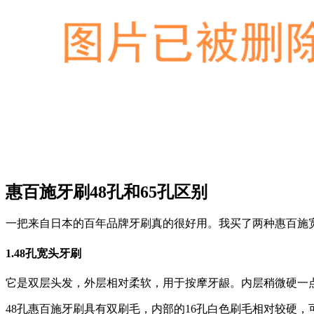
惠百施牙刷48孔和65孔区别
一把来自日本的百年品牌牙刷真的很好用。我买了两种惠百施宽
1.48孔宽头牙刷
它是双层头发，外层相对柔软，用于按摩牙龈。内层稍微硬一
48孔惠百施牙刷具有双刷毛，内部的16孔白色刷毛相对较硬，