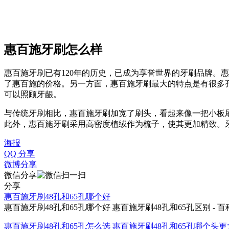
惠百施牙刷怎么样
惠百施牙刷已有120年的历史，已成为享誉世界的牙刷品牌。
了惠百施的价格。另一方面，惠百施牙刷最大的特点是有很多孔，
可以照顾牙龈。
与传统牙刷相比，惠百施牙刷加宽了刷头，看起来像一把小板
此外，惠百施牙刷采用高密度植绒作为梳子，使其更加精致。
海报
QQ 分享
微博分享
微信分享
分享
惠百施牙刷48孔和65孔哪个好
惠百施牙刷48孔和65孔哪个好 惠百施牙刷48孔和65孔区别 - 百
惠百施牙刷48孔和65孔怎么选 惠百施牙刷48孔和65孔哪个头更