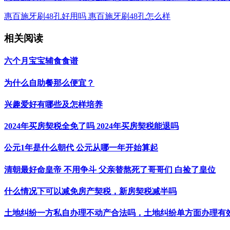
惠百施牙刷48孔好用吗 惠百施牙刷48孔怎么样
相关阅读
六个月宝宝辅食食谱
为什么自助餐那么便宜？
兴趣爱好有哪些及怎样培养
2024年买房契税全免了吗 2024年买房契税能退吗
公元1年是什么朝代 公元从哪一年开始算起
清朝最好命皇帝 不用争斗 父亲替熬死了哥哥们 白捡了皇位
什么情况下可以减免房产契税，新房契税减半吗
土地纠纷一方私自办理不动产合法吗，土地纠纷单方面办理有