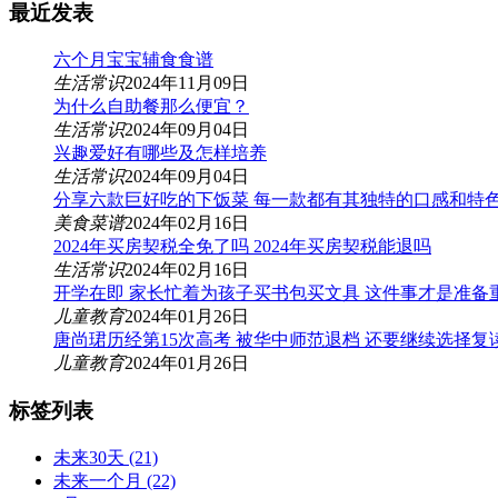
最近发表
六个月宝宝辅食食谱
生活常识
2024年11月09日
为什么自助餐那么便宜？
生活常识
2024年09月04日
兴趣爱好有哪些及怎样培养
生活常识
2024年09月04日
分享六款巨好吃的下饭菜 每一款都有其独特的口感和特
美食菜谱
2024年02月16日
2024年买房契税全免了吗 2024年买房契税能退吗
生活常识
2024年02月16日
开学在即 家长忙着为孩子买书包买文具 这件事才是准备
儿童教育
2024年01月26日
唐尚珺历经第15次高考 被华中师范退档 还要继续选择复
儿童教育
2024年01月26日
标签列表
未来30天
(21)
未来一个月
(22)