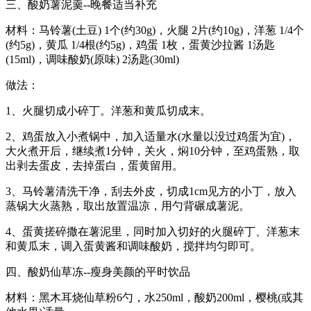
三、酸奶薯泥羹--晚餐适当补充
材料：马铃薯(土豆) 1个(约30g)，火腿 2片(约10g)，洋葱 1/4个
(约5g)，黄瓜 1/4根(约5g)，鸡蛋 1枚，蛋黄沙拉酱 1汤匙
(15ml)，调味酸奶(原味) 2汤匙(30ml)
做法：
1、火腿切成小碎丁。洋葱和黄瓜切成末。
2、鸡蛋放入小煮锅中，加入适量水(水量以没过鸡蛋为宜)，
大火煮开后，继续煮1分钟，关火，焖10分钟，至鸡蛋熟，取
出剥去蛋皮，去掉蛋白，蛋黄留用。
3、马铃薯清洗干净，刮去外皮，切成1cm见方的小丁，放入
蒸锅大火蒸熟，取出放置温凉，用勺背碾成薯泥。
4、蛋黄搓碎撒在薯泥里，同时加入切好的火腿碎丁、洋葱末
和黄瓜末，调入蛋黄酱和调味酸奶，搅拌均匀即可。
四、酸奶仙草冻--瘦身美颜的平时饮品
材料：黑木耳烧仙草粉6勺，水250ml，酸奶200ml，樱桃(或其