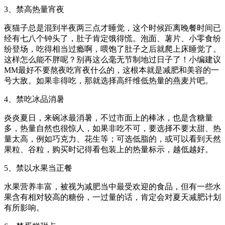
3、禁高热量宵夜
夜猫子总是混到半夜两三点才睡觉，这个时候距离晚餐时间已
经有七八个钟头了，肚子肯定饿得慌。泡面、薯片、小零食纷
纷登场，吃得相当过瘾啊，喂饱了肚子之后就爬上床睡觉了。
这样怎么能不胖呢？别再这么毫无节制地过日子了！小编建议
MM最好不要熬夜吃宵夜什么的，这根本就是减肥和美容的一
号大敌。如果非得吃，那就选择高纤维低热量的燕麦片吧。
4、禁吃冰品消暑
炎炎夏日，来碗冰最消暑，不过市面上的棒冰，也是含糖量
多，热量自然也很惊人，如果非吃不可，要选择不要太甜、热
量太高，例如巧克力、花生等；可选低脂的，或可以看到天然
果粒、谷粒，购买时记得看包装上的热量标示，越低越好。
5、禁以水果当正餐
水果营养丰富，被视为减肥当中最受欢迎的食品，但有一些水
果含有相对较高的糖份，一过量的话，肯定会对夏天减肥计划
有所影响。