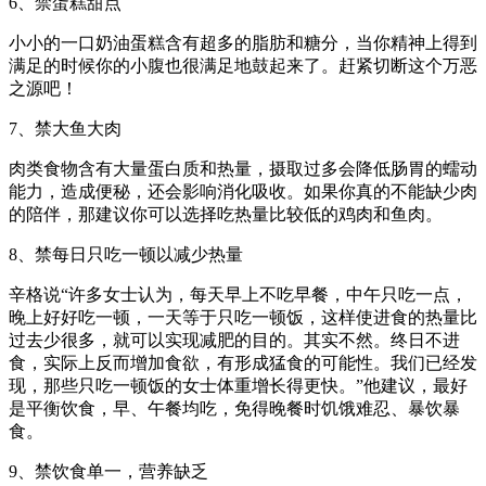
6、禁蛋糕甜点
小小的一口奶油蛋糕含有超多的脂肪和糖分，当你精神上得到
满足的时候你的小腹也很满足地鼓起来了。赶紧切断这个万恶
之源吧！
7、禁大鱼大肉
肉类食物含有大量蛋白质和热量，摄取过多会降低肠胃的蠕动
能力，造成便秘，还会影响消化吸收。如果你真的不能缺少肉
的陪伴，那建议你可以选择吃热量比较低的鸡肉和鱼肉。
8、禁每日只吃一顿以减少热量
辛格说“许多女士认为，每天早上不吃早餐，中午只吃一点，
晚上好好吃一顿，一天等于只吃一顿饭，这样使进食的热量比
过去少很多，就可以实现减肥的目的。其实不然。终日不进
食，实际上反而增加食欲，有形成猛食的可能性。我们已经发
现，那些只吃一顿饭的女士体重增长得更快。”他建议，最好
是平衡饮食，早、午餐均吃，免得晚餐时饥饿难忍、暴饮暴
食。
9、禁饮食单一，营养缺乏