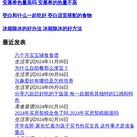
安慕希热量高吗 安慕希的热量不高
茭白和什么一起吃好 茭白适宜搭配的食物
冰箱除冰的好办法 冰箱除冰的好方法
最近发表
六个月宝宝辅食食谱
生活常识
2024年11月09日
为什么自助餐那么便宜？
生活常识
2024年09月04日
兴趣爱好有哪些及怎样培养
生活常识
2024年09月04日
分享六款巨好吃的下饭菜 每一款都有其独特的口感和特
色
美食菜谱
2024年02月16日
2024年买房契税全免了吗 2024年买房契税能退吗
生活常识
2024年02月16日
开学在即 家长忙着为孩子买书包买文具 这件事才是准备
重点