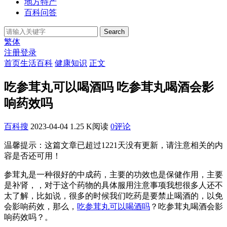
地方特产
百科问答
Search
繁体
注册
登录
首页
生活百科
健康知识
正文
吃参茸丸可以喝酒吗 吃参茸丸喝酒会影
响药效吗
百科搜
2023-04-04
1.25 K阅读
0评论
温馨提示：这篇文章已超过
1221
天没有更新，请注意相关的内
容是否还可用！
参茸丸是一种很好的中成药，主要的功效也是保健作用，主要
是补肾，，对于这个药物的具体服用注意事项我想很多人还不
太了解，比如说，很多的时候我们吃药是要禁止喝酒的，以免
会影响药效，那么，
吃参茸丸可以喝酒吗
？吃参茸丸喝酒会影
响药效吗？。