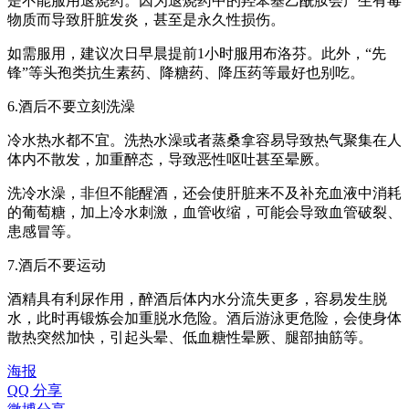
是不能服用退烧药。因为退烧药中的羟苯基乙酰胺会产生有毒
物质而导致肝脏发炎，甚至是永久性损伤。
如需服用，建议次日早晨提前1小时服用布洛芬。此外，“先
锋”等头孢类抗生素药、降糖药、降压药等最好也别吃。
6.酒后不要立刻洗澡
冷水热水都不宜。洗热水澡或者蒸桑拿容易导致热气聚集在人
体内不散发，加重醉态，导致恶性呕吐甚至晕厥。
洗冷水澡，非但不能醒酒，还会使肝脏来不及补充血液中消耗
的葡萄糖，加上冷水刺激，血管收缩，可能会导致血管破裂、
患感冒等。
7.酒后不要运动
酒精具有利尿作用，醉酒后体内水分流失更多，容易发生脱
水，此时再锻炼会加重脱水危险。酒后游泳更危险，会使身体
散热突然加快，引起头晕、低血糖性晕厥、腿部抽筋等。
海报
QQ 分享