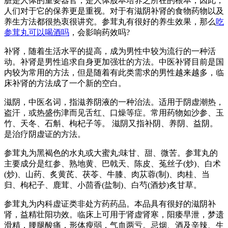
脏是人体的重要器官，是人体股本培养之所在的根本，因此，
人们对于它的保养更是重视。对于有滋阴补肾的食物药物以及
养生方法都很热衷很讲究。参茸丸有很好的养生效果，那么
吃
参茸丸可以喝酒吗
，会影响药效吗?
补肾，随着生活水平的提高，成为男性中较为流行的一种活
动。补肾是男性追求自身更加强壮的方法。中医补肾目前是国
内较为常用的方法，但是随着有此类需求的男性越来越多，临
床补肾的方法成了一个新的空白。
滋阴，中医名词，指滋养阴液的一种治法。适用于阴虚潮热，
盗汗，或热盛伤津而见舌红、口燥等症。常用药物如沙参、玉
竹、天冬、石斛、枸杞子等。 滋阴又指补阴、养阴、益阴。
是治疗阴虚证的方法。
参茸丸为黑褐色的水丸或大蜜丸;味甘、甜、微苦。参茸丸的
主要成分是红参、熟地黄、巴戟天、陈皮、菟丝子(炒)、白术
(炒)、山药、炙黄芪、茯苓、牛膝、肉苁蓉(制)、肉桂、当
归、枸杞子、鹿茸、小茴香(盐制)、白芍(酒炒)炙甘草。
参茸丸为内科虚证类非处方药药品。本品具有很好的滋阴补
肾，益精壮阳功效。临床上可用于肾虚肾寒，阳痿早泄，梦遗
滑精，腰腿酸痛，形体瘦弱，气血两亏。忌烟、酒及辛辣、生