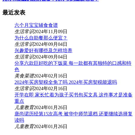
最近发表
六个月宝宝辅食食谱
生活常识
2024年11月09日
为什么自助餐那么便宜？
生活常识
2024年09月04日
兴趣爱好有哪些及怎样培养
生活常识
2024年09月04日
分享六款巨好吃的下饭菜 每一款都有其独特的口感和特
色
美食菜谱
2024年02月16日
2024年买房契税全免了吗 2024年买房契税能退吗
生活常识
2024年02月16日
开学在即 家长忙着为孩子买书包买文具 这件事才是准备
重点
儿童教育
2024年01月26日
唐尚珺历经第15次高考 被华中师范退档 还要继续选择复
读吗
儿童教育
2024年01月26日