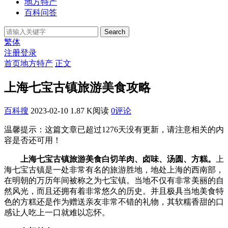
地方特产
百科问答
Search
繁体
注册
登录
首页
地方特产
正文
上海七宝古镇旅游美食攻略
百科搜
2023-02-10
1.87 K阅读
0评论
温馨提示：这篇文章已超过
1276
天没有更新，请注意相关的内
容是否还可用！
上海七宝古镇旅游美食白切羊肉、卤味、汤圆、方糕。
上
海七宝古镇是一处非常有名的旅游胜地，地处上海的西南部，
在明朝的万历年间被称之为七宝镇。当地不仅有非常美丽的自
然风光，而且还拥有着非常悠久的历史。并且极具当地美食特
色的方糕还是作为赠送亲友非常不错的礼物，其软糯香甜的口
感让人吃上一口就难以忘怀。